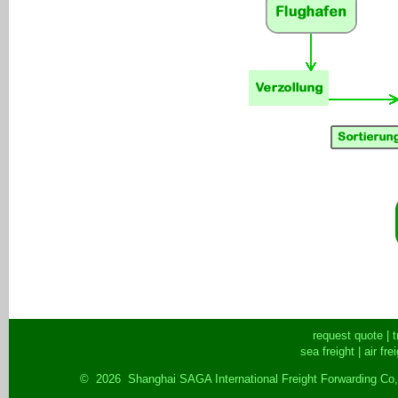
request quote
|
t
sea freight
|
air fre
© 2026 Shanghai SAGA International Freight Forwarding Co,