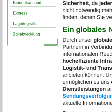
Sicherheit
, da
jede
Binnentransport
nicht notwendig meh
Express
finden, denen Sie v
Lagerlogistik
Ein globales 
Zollabwicklung
Durch unser
global
Partnern in Verbind
internationalen Reed
hocheffiziente Infr
Logistik- und Tran
anbieten können. Un
ermöglichen es uns
Dienstleistungen
an
Sendungsverfolgu
aktuelle Information