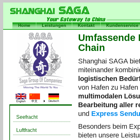
Home
Leistungen
Kontakt
Kundenservice
Internationa
Umfassende D
International Freight Forwarder
China
Chain
Shanghai SAGA biete
miteinander kombin
logistischen Bedür
von Hafen zu Hafen V
multimodalen Lös
Bearbeitung aller 
und
Express Send
Seefracht
Besonders beim Expo
Luftfracht
bieten unsere Leist