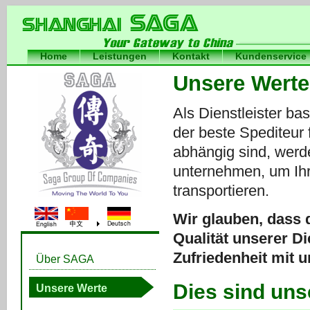
Home
Leistungen
Kontakt
Kundenservice
Internationa
Unsere Werte
International Freight Forwarder
China
Als Dienstleister ba
der beste Spediteur f
abhängig sind, werd
unternehmen, um Ihre
transportieren.
Wir glauben, dass
Qualität unserer Di
Zufriedenheit mit u
Über SAGA
Dies sind uns
Unsere Werte