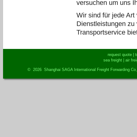
versuchen um uns I
Wir sind für jede Ar
Dienstleistungen zu
Transportservice bi
request quote
|
t
sea freight
|
air fre
© 2026 Shanghai SAGA International Freight Forwarding Co,